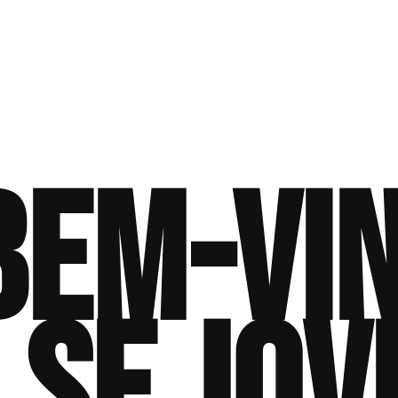
bem-vi
lse jov