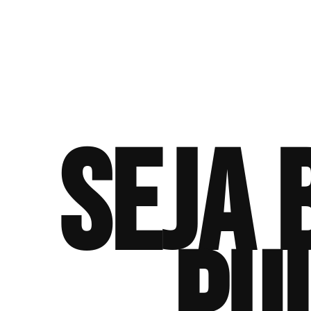
seja 
pu