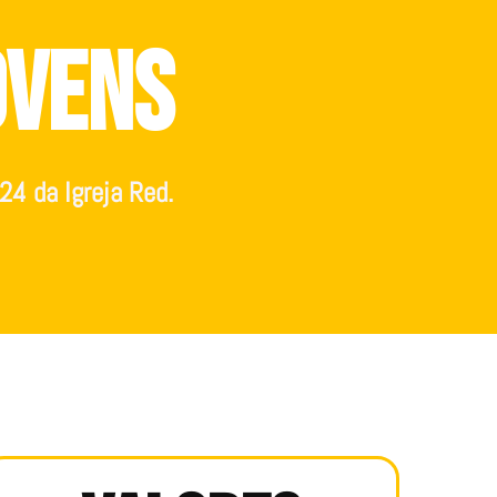
ovens
24 da Igreja Red.