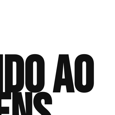
ndo ao
ens